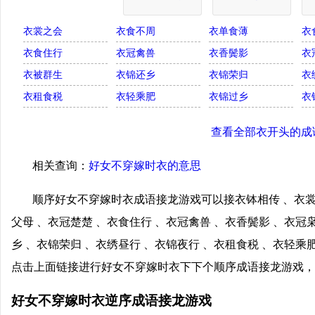
衣裳之会
衣食不周
衣单食薄
衣
衣食住行
衣冠禽兽
衣香鬓影
衣
衣被群生
衣锦还乡
衣锦荣归
衣
衣租食税
衣轻乘肥
衣锦过乡
衣
查看全部衣开头的成
相关查询：
好女不穿嫁时衣的意思
顺序好女不穿嫁时衣成语接龙游戏可以接衣钵相传 、衣裳
父母 、衣冠楚楚 、衣食住行 、衣冠禽兽 、衣香鬓影 、衣冠
乡 、衣锦荣归 、衣绣昼行 、衣锦夜行 、衣租食税 、衣轻乘肥
点击上面链接进行好女不穿嫁时衣下下个顺序成语接龙游戏，
好女不穿嫁时衣逆序成语接龙游戏