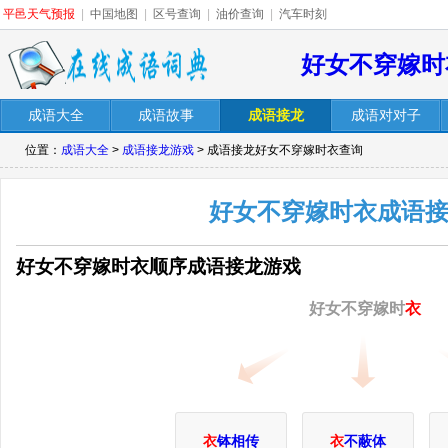
平邑天气预报
|
中国地图
|
区号查询
|
油价查询
|
汽车时刻
好女不穿嫁时
成语大全
成语故事
成语接龙
成语对对子
位置：
成语大全
>
成语接龙游戏
> 成语接龙好女不穿嫁时衣查询
好女不穿嫁时衣成语
好女不穿嫁时衣顺序成语接龙游戏
好女不穿嫁时
衣
衣
钵相传
衣
不蔽体