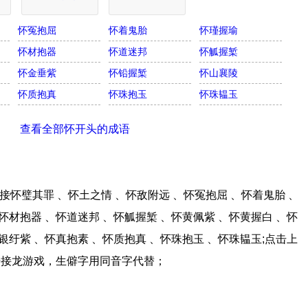
怀冤抱屈
怀着鬼胎
怀瑾握瑜
怀材抱器
怀道迷邦
怀觚握椠
怀金垂紫
怀铅握椠
怀山襄陵
怀质抱真
怀珠抱玉
怀珠韫玉
查看全部怀开头的成语
怀璧其罪 、怀土之情 、怀敌附远 、怀冤抱屈 、怀着鬼胎 、
怀材抱器 、怀道迷邦 、怀觚握椠 、怀黄佩紫 、怀黄握白 、怀
银纡紫 、怀真抱素 、怀质抱真 、怀珠抱玉 、怀珠韫玉;点击上
语接龙游戏，生僻字用同音字代替；