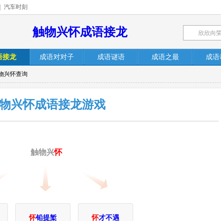
|
汽车时刻
触物兴怀成语接龙
语接龙
成语对对子
成语谜语
成语之最
成语
触物兴怀查询
物兴怀成语接龙游戏
触物兴
怀
怀
铅提椠
怀
才不遇