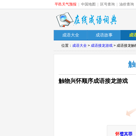
平邑天气预报
|
中国地图
|
区号查询
|
油价查询
成语大全
成语故事
成
位置：
成语大全
>
成语接龙游戏
> 成语接龙
触
触物兴怀顺序成语接龙游戏
怀
璧其罪