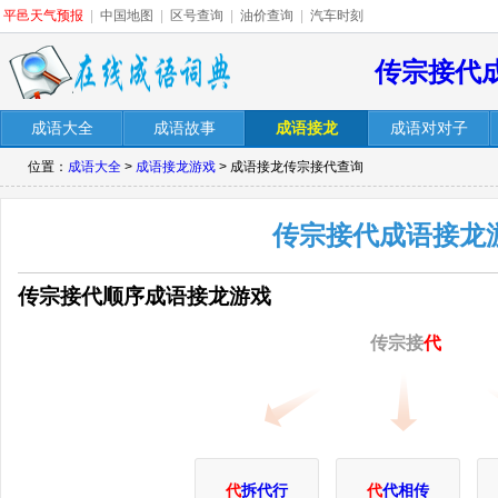
平邑天气预报
|
中国地图
|
区号查询
|
油价查询
|
汽车时刻
传宗接代
成语大全
成语故事
成语接龙
成语对对子
位置：
成语大全
>
成语接龙游戏
> 成语接龙传宗接代查询
传宗接代成语接龙
传宗接代顺序成语接龙游戏
传宗接
代
代
拆代行
代
代相传