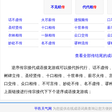
不见经
传
代代相
传
话不虚传
火尽薪传
捷报频传
口
圣经贤传
十口相传
十世单传
薪
衣钵相传
一脉相传
众口交传
众
妙处不传
名不虚传
谬种流传
缪
查看全部传结尾的成
逆序传宗接代成语接龙游戏可以接代拆代行 、话不虚传 、
树碑立传 、圣经贤传 、十口相传 、十世单传 、薪尽火传 、
口交传 、众口相传 、不可言传 、妙处不传 、名不虚传 、谬
上面链接进行传宗接代下下个逆序成语接龙游戏；
平邑天气网
为您提供在线成语词典查询让您方便