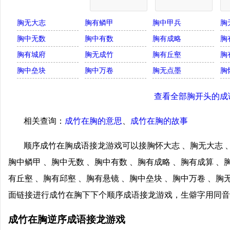
胸无大志
胸有鳞甲
胸中甲兵
胸
胸中无数
胸中有数
胸有成略
胸
胸有城府
胸无成竹
胸有丘壑
胸
胸中垒块
胸中万卷
胸无点墨
胸
查看全部胸开头的成
相关查询：
成竹在胸的意思
、
成竹在胸的故事
顺序成竹在胸成语接龙游戏可以接胸怀大志 、胸无大志 、
胸中鳞甲 、胸中无数 、胸中有数 、胸有成略 、胸有成算 、
有丘壑 、胸有邱壑 、胸有悬镜 、胸中垒块 、胸中万卷 、胸
面链接进行成竹在胸下下个顺序成语接龙游戏，生僻字用同音
成竹在胸逆序成语接龙游戏