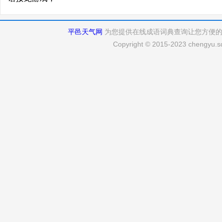
平邑天气网
为您提供在线成语词典查询让您方便
Copyright © 2015-2023 chengyu.sd