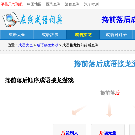
平邑天气预报
|
中国地图
|
区号查询
|
油价查询
|
汽车时刻
搀前落后
成语大全
成语故事
成语接龙
成语对对子
位置：
成语大全
>
成语接龙游戏
> 成语接龙搀前落后查询
搀前落后成语接龙
搀前落后顺序成语接龙游戏
搀前落
后
后
发制人
后
福无量