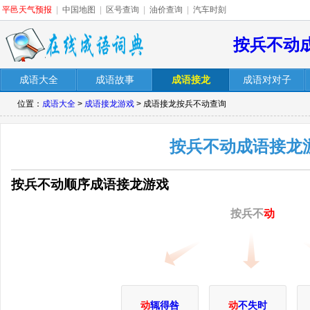
平邑天气预报
|
中国地图
|
区号查询
|
油价查询
|
汽车时刻
按兵不动
成语大全
成语故事
成语接龙
成语对对子
位置：
成语大全
>
成语接龙游戏
> 成语接龙按兵不动查询
按兵不动成语接龙
按兵不动顺序成语接龙游戏
按兵不
动
动
辄得咎
动
不失时