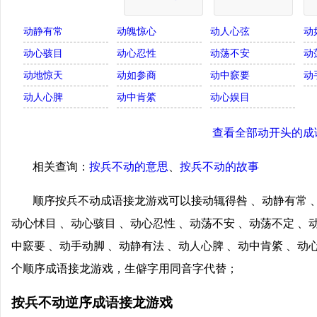
动静有常
动魄惊心
动人心弦
动
动心骇目
动心忍性
动荡不安
动
动地惊天
动如参商
动中窾要
动
动人心脾
动中肯綮
动心娱目
查看全部动开头的成
相关查询：
按兵不动的意思
、
按兵不动的故事
顺序按兵不动成语接龙游戏可以接动辄得咎 、动静有常 、
动心怵目 、动心骇目 、动心忍性 、动荡不安 、动荡不定 、
中窾要 、动手动脚 、动静有法 、动人心脾 、动中肯綮 、
个顺序成语接龙游戏，生僻字用同音字代替；
按兵不动逆序成语接龙游戏