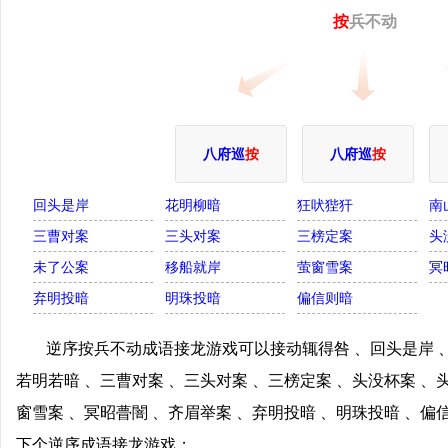
按
兵不动
八府巡
按
八府巡
按
回头是岸
花明柳暗
狂吠狴犴
南
三曹对案
三头对案
三榜定案
头
未了公案
移船就岸
萤窗雪案
冥
弃明投暗
明珠投暗
偏信则暗
逆序按兵不动成语接龙游戏可以接动辄得咎 、回头是岸 、
若明若暗 、三曹对案 、三头对案 、三榜定案 、头没杯案 、
窗雪案 、冥昭瞢闇 、齐眉举案 、弃明投暗 、明珠投暗 、
下个逆序成语接龙游戏；