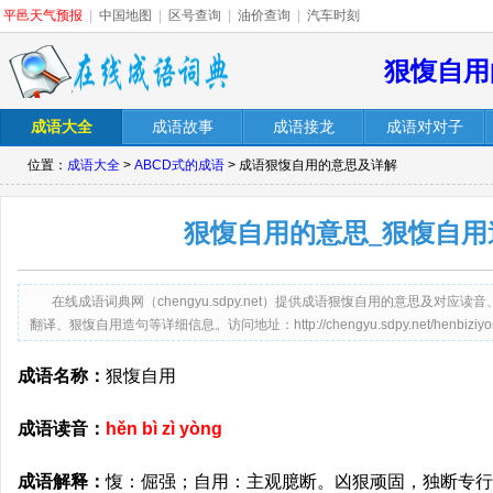
平邑天气预报
|
中国地图
|
区号查询
|
油价查询
|
汽车时刻
狠愎自用
成语大全
成语故事
成语接龙
成语对对子
位置：
成语大全
>
ABCD式的成语
> 成语狠愎自用的意思及详解
狠愎自用的意思_狠愎自用
在线成语词典网（chengyu.sdpy.net）提供成语狠愎自用的意思及对
翻译、狠愎自用造句等详细信息。访问地址：http://chengyu.sdpy.net/henbiziyon
成语名称：
狠愎自用
成语读音：
hěn bì zì yòng
成语解释：
愎：倔强；自用：主观臆断。凶狠顽固，独断专行