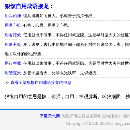
狠愎自用成语接龙
：
用兵如神
调兵遣将如同神人。形容善于指挥作战。
用尽心机
心机：心思。用尽了心思。
用舍行藏
任用就出来做事，不得任用就退隐。这是早时世大夫的处世
用夏变夷
夏，诸夏，古代中原地区周王朝所分封的各诸侯国；夷，指
地区以外的僻远部族。
用行舍藏
任用就出来做事，不得任用就退隐。这是早时世大夫的处世
用管窥天
从管子里看天。比喻眼光狭窄，见识短浅。
>>
查看全部狠愎自用成语接龙的信息
狠愎自用的意思是愎：倔强；自用：主观臆断。凶狠顽固，独
平邑天气网
为您提供在线成语词典查询让您方便
Copyright © 2015-2023 chengyu.sd