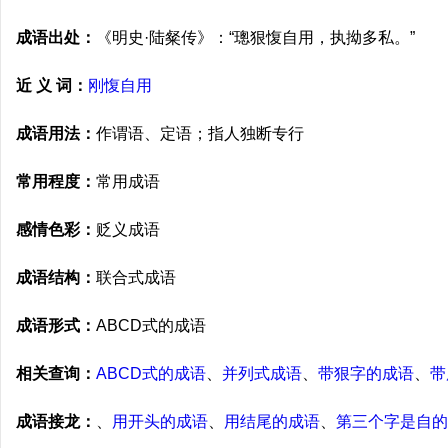
成语出处：
《明史·陆粲传》：“璁狠愎自用，执拗多私。”
近 义 词：
刚愎自用
成语用法：
作谓语、定语；指人独断专行
常用程度：
常用成语
感情色彩：
贬义成语
成语结构：
联合式成语
成语形式：
ABCD式的成语
相关查询：
ABCD式的成语
、
并列式成语
、
带狠字的成语
、
带
成语接龙：
、
用开头的成语
、
用结尾的成语
、
第三个字是自的