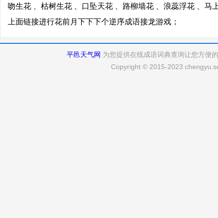
吻生花 、枯树生花 、口坠天花 、路柳墙花 、浪蕊浮花 、马
上面链接进行花前月下下下个逆序成语接龙游戏；
平邑天气网
为您提供在线成语词典查询让您方便
Copyright © 2015-2023 chengyu.sd