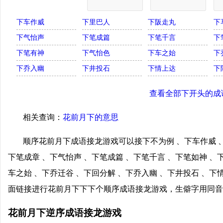
下车作威
下里巴人
下阪走丸
下
下气怡声
下笔成篇
下笔千言
下
下笔有神
下气怡色
下车之始
下
下乔入幽
下井投石
下情上达
下
查看全部下开头的成
相关查询：
花前月下的意思
顺序花前月下成语接龙游戏可以接下不为例 、下车作威 、
下笔成章 、下气怡声 、下笔成篇 、下笔千言 、下笔如神 、
车之始 、下乔迁谷 、下回分解 、下乔入幽 、下井投石 、下
面链接进行花前月下下下个顺序成语接龙游戏，生僻字用同音
花前月下逆序成语接龙游戏