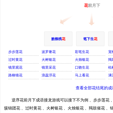
花
前月下
败柳残
花
笔下生
花
步步莲花
波罗奢花
彩笔生花
宠
过时黄花
火树银花
火烛银花
羯
镜里观花
镜里采花
口吻生花
枯
路柳墙花
浪蕊浮花
马上看花
满
查看全部花结尾的成
逆序花前月下成语接龙游戏可以接下不为例 、步步莲花 、
簇锦团花 、过时黄花 、火树银花 、火烛银花 、羯鼓催花 、