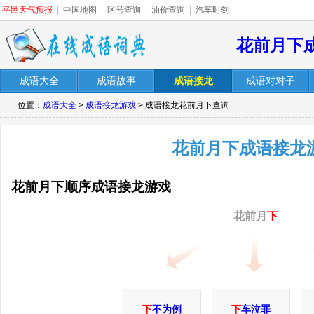
平邑天气预报
|
中国地图
|
区号查询
|
油价查询
|
汽车时刻
花前月下
成语大全
成语故事
成语接龙
成语对对子
位置：
成语大全
>
成语接龙游戏
> 成语接龙花前月下查询
花前月下成语接龙
花前月下顺序成语接龙游戏
花前月
下
下
不为例
下
车泣罪