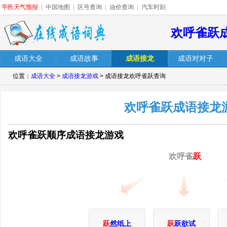
平邑天气预报
|
中国地图
|
区号查询
|
油价查询
|
汽车时刻
欢呼雀跃
成语大全
成语故事
成语接龙
成语对对子
位置：
成语大全
>
成语接龙游戏
> 成语接龙欢呼雀跃查询
欢呼雀跃成语接龙
欢呼雀跃顺序成语接龙游戏
欢呼雀
跃
跃
然纸上
跃
跃欲试