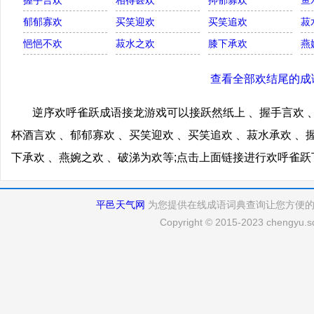
握手言欢
相得甚欢
抑郁寡欢
鱼
郁郁寡欢
买笑迎欢
买笑追欢
菽
悒悒不欢
菽水之欢
膝下承欢
燕
查看全部欢结尾的成
逆序欢呼雀跃成语接龙游戏可以接跃然纸上 、握手言欢 、
杯酒言欢 、郁郁寡欢 、买笑迎欢 、买笑追欢 、菽水承欢 、
下承欢 、燕婉之欢 、破涕为欢等;点击上面链接进行欢呼雀
平邑天气网
为您提供在线成语词典查询让您方便
Copyright © 2015-2023 chengyu.sd