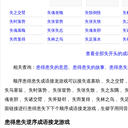
失之交臂
失魂丧魄
失惊倒怪
失
失时落势
失张冒势
失张失致
失
失魂落魄
失张失志
失魂丧胆
失
失而复得
失林之鸟
失足落水
失
查看全部失开头的成
相关查询：
患得患失的意思
、
患得患失的故事
、
患得患失
顺序患得患失成语接龙游戏可以接失道寡助 、失之交臂 、
失马塞翁 、失时落势 、失张冒势 、失张失致 、失之东隅 、
魂丧胆 、失诸交臂 、失斧疑邻 、失而复得 、失林之鸟 、失
面链接进行患得患失下下个顺序成语接龙游戏，生僻字用同音
患得患失逆序成语接龙游戏