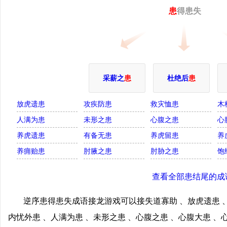
患
得患失
采薪之
患
杜绝后
患
放虎遗患
攻疾防患
救灾恤患
木
人满为患
未形之患
心腹之患
心
养虎遗患
有备无患
养虎留患
养
养痈贻患
肘腋之患
肘胁之患
饱
查看全部患结尾的成
逆序患得患失成语接龙游戏可以接失道寡助 、放虎遗患 、
内忧外患 、人满为患 、未形之患 、心腹之患 、心腹大患 、