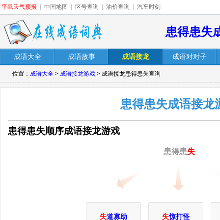
平邑天气预报
|
中国地图
|
区号查询
|
油价查询
|
汽车时刻
患得患失
成语大全
成语故事
成语接龙
成语对对子
位置：
成语大全
>
成语接龙游戏
> 成语接龙患得患失查询
患得患失成语接龙
患得患失顺序成语接龙游戏
患得患
失
失
道寡助
失
惊打怪