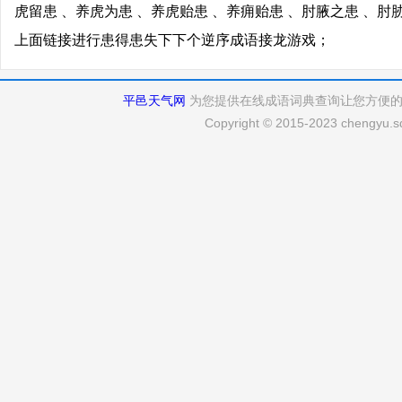
虎留患 、养虎为患 、养虎贻患 、养痈贻患 、肘腋之患 、肘
上面链接进行患得患失下下个逆序成语接龙游戏；
平邑天气网
为您提供在线成语词典查询让您方便
Copyright © 2015-2023 chengyu.sd