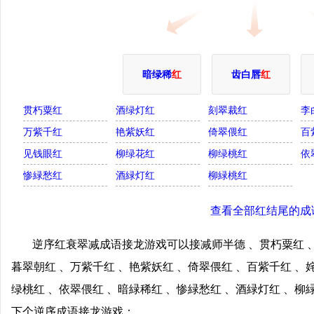
暗绿稀
红
齿白唇
红
贯朽粟红
酒绿灯红
刻翠裁红
李
万紫千红
艳紫妖红
倚翠偎红
百
见钱眼红
柳绿花红
柳绿桃红
依
惨緑愁红
酒緑灯红
柳緑桃红
查看全部红结尾的成
逆序红衰翠减成语接龙游戏可以接减师半德 、贯朽粟红 、
暮翠朝红 、万紫千红 、艳紫妖红 、倚翠偎红 、百紫千红 、
绿桃红 、依翠偎红 、暗緑稀红 、惨緑愁红 、酒緑灯红 、
下个逆序成语接龙游戏；