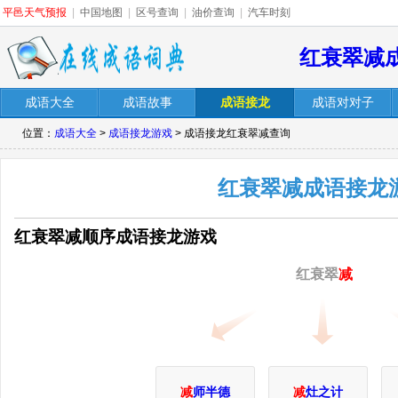
平邑天气预报
|
中国地图
|
区号查询
|
油价查询
|
汽车时刻
红衰翠减
成语大全
成语故事
成语接龙
成语对对子
位置：
成语大全
>
成语接龙游戏
> 成语接龙红衰翠减查询
红衰翠减成语接龙
红衰翠减顺序成语接龙游戏
红衰翠
减
减
师半德
减
灶之计