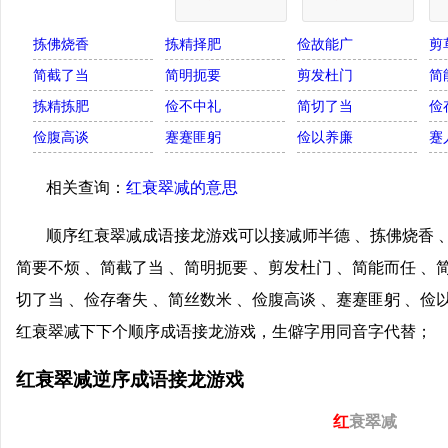
拣佛烧香
拣精择肥
俭故能广
剪
简截了当
简明扼要
剪发杜门
简
拣精拣肥
俭不中礼
简切了当
俭
俭腹高谈
蹇蹇匪躬
俭以养廉
蹇
相关查询：
红衰翠减的意思
顺序红衰翠减成语接龙游戏可以接减师半德 、拣佛烧香 、
简要不烦 、简截了当 、简明扼要 、剪发杜门 、简能而任 、
切了当 、俭存奢失 、简丝数米 、俭腹高谈 、蹇蹇匪躬 、俭
红衰翠减下下个顺序成语接龙游戏，生僻字用同音字代替；
红衰翠减逆序成语接龙游戏
红
衰翠减