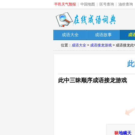
平邑天气预报
|
中国地图
|
区号查询
|
油价查询
成语大全
成语故事
成
位置：
成语大全
>
成语接龙游戏
> 成语接龙
此
此中三昧顺序成语接龙游戏
昧
地瞒天