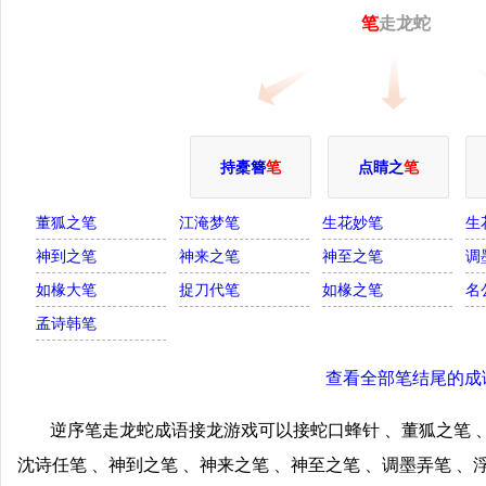
笔
走龙蛇
持橐簪
笔
点睛之
笔
董狐之笔
江淹梦笔
生花妙笔
生
神到之笔
神来之笔
神至之笔
调
如椽大笔
捉刀代笔
如椽之笔
名
孟诗韩笔
查看全部笔结尾的成
逆序笔走龙蛇成语接龙游戏可以接蛇口蜂针 、董狐之笔 、
沈诗任笔 、神到之笔 、神来之笔 、神至之笔 、调墨弄笔 、