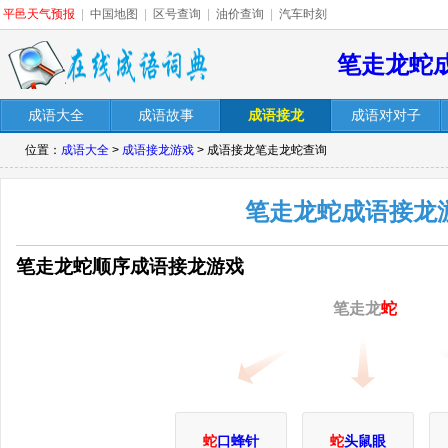
平邑天气预报
|
中国地图
|
区号查询
|
油价查询
|
汽车时刻
笔走龙蛇
成语大全
成语故事
成语接龙
成语对对子
位置：
成语大全
>
成语接龙游戏
> 成语接龙笔走龙蛇查询
笔走龙蛇成语接龙
笔走龙蛇顺序成语接龙游戏
笔走龙
蛇
蛇
口蜂针
蛇
头鼠眼