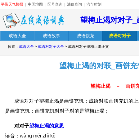
平邑天气预报
|
中国地图
|
区号查询
|
油价查询
|
汽车时刻
望梅止渴对对子_
成语大全
成语故事
成语接龙
成语对对子
位置：
成语大全
>
成语对对子大全
> 成语对对子望梅止渴正文
望梅止渴的对联_画饼充
望梅止渴 － 画饼
成语对对子望梅止渴是画饼充饥；成语对联画饼充饥的上
是画饼充饥；画饼充饥对对子对的是望梅止渴；
对对子
望梅止渴的意思
读音：wàng méi zhǐ kě