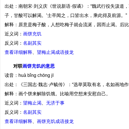
出处：南朝宋·刘义庆《世说新语·假谲》：“魏武行役失汲道
子，甘酸可以解渴。’士卒闻之，口皆出水，乘此得及前源。”
解释：原意是梅子酸，人想吃梅子就会流涎，因而止渴。后比
近义词：
画饼充饥
反义词：
名副其实
查看详细解释
、
望梅止渴成语接龙
对联
画饼充饥的意思
读音：huà bǐng chōng jī
出处：《三国志·魏志·卢毓传》：“选举莫取有名，名如画地作
解释：画个饼来解除饥饿。比喻用空想来安慰自己。
近义词：
望梅止渴
、
无济于事
反义词：
名副其实
查看详细解释
、
画饼充饥成语接龙