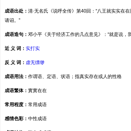
成语出处：
清·无名氏《说呼全传》第40回：“八王就实实在
请诏。”
成语造句：
邓小平《关于经济工作的几点意见》：“就是说，
近 义 词：
实打实
反 义 词：
虚无缥缈
成语用法：
作谓语、定语、状语；指真实存在或人的性格
成语繁体：
實實在在
常用程度：
常用成语
感情色彩：
中性成语