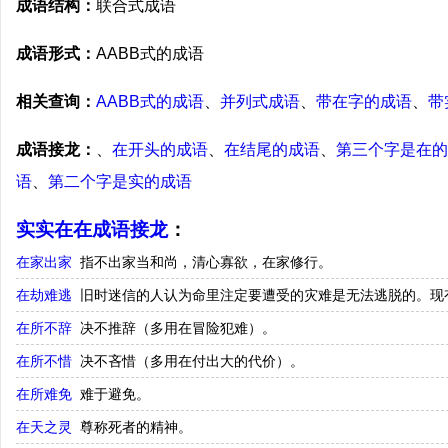
成语结构：
联合式成语
成语形式：
AABB式的成语
相关查询：
AABB式的成语
、
并列式成语
、
带在字的成语
、
带
成语接龙：
、
在开头的成语
、
在结尾的成语
、
第三个字是在的
语
、
第二个字是实的成语
实实在在成语接龙
：
在家出家
指不出家当和尚，清心寡欲，在家修行。
在劫难逃
旧时迷信的人认为命里注定要遭受的灾难是无法逃脱的。现
在所不辞
决不推辞（多用在冒险犯难）。
在所不惜
决不吝惜（多用在付出大的代价）。
在所难免
难于避免。
在天之灵
尊称死者的精神。