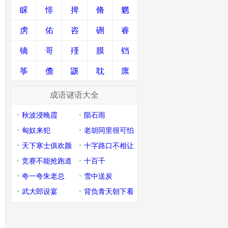
睬
悱
捭
脩
魍
虏
佑
咨
硎
睿
镝
哥
殣
膜
铛
筝
儋
鼷
耽
廪
成语谜语大全
秋波浸晚霞
陨石雨
匈奴来犯
老胡同里很可怕
天下寒士俱欢颜
十字路口不相让
竞赛不能抢跑道
十百千
夸一夸朱老总
雪中送炭
武大郎设宴
背负青天朝下看