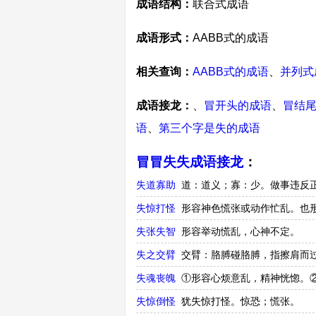
成语结构：
联合式成语
成语形式：
AABB式的成语
相关查询：
AABB式的成语
、
并列式
成语接龙：
、
冒开头的成语
、
冒结
语
、
第三个字是失的成语
冒冒失失成语接龙
：
失道寡助
道：道义；寡：少。做事违反
失惊打怪
形容神色慌张或动作忙乱。也
失张失智
形容举动慌乱，心神不定。
失之交臂
交臂：胳膊碰胳膊，指擦肩而
失魂丧魄
①形容心烦意乱，精神恍惚。
失惊倒怪
犹失惊打怪。惊恐；慌张。