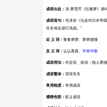
成语出处：
清·曹雪芹《红楼梦》第
成语造句：
毛泽东《论反对日本帝国
失失地去进行决战。”
近 义 词：
鲁鲁莽莽、莽莽撞撞
反 义 词：
认认真真、
毕恭毕敬
成语用法：
作定语、状语；指人莽
成语繁体：
冐冐失失
常用程度：
常用成语
感情色彩：
贬义成语