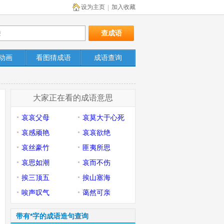
设为主页
加入收藏
|
动画
看图猜成语
成语查询
大家正在看的成语意思
哀哀父母
哀莫大于心死
哀感顽艳
哀哀欲绝
哀丝豪竹
匪夷所思
哀思如潮
哀而不伤
挨三顶五
挨山塞海
唉声叹气
蔼然可亲
带有*字的成语造句查询