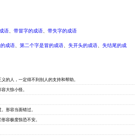
成语
、
带冒字的成语
、
带失字的成语
尾的成语
、
第二个字是冒的成语
、
失开头的成语
、
失结尾的成
正义的人，一定得不到别人的支持和帮助。
形容大惊小怪。
过。形容当面错过。
②形容极度惊恐不安。