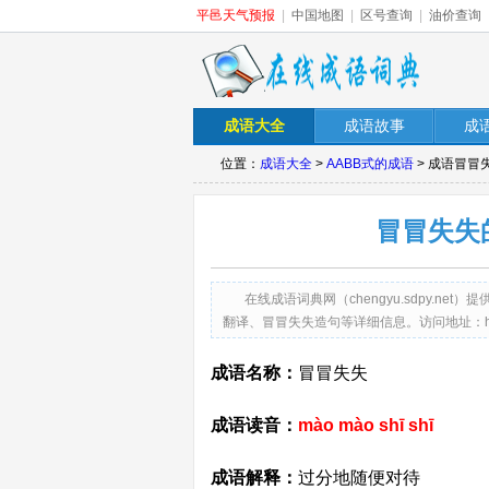
平邑天气预报
|
中国地图
|
区号查询
|
油价查询
成语大全
成语故事
成
位置：
成语大全
>
AABB式的成语
> 成语冒冒
冒冒失失
在线成语词典网（chengyu.sdpy.
翻译、冒冒失失造句等详细信息。访问地址：http://chen
成语名称：
冒冒失失
成语读音：
mào mào shī shī
成语解释：
过分地随便对待