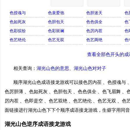
色授魂与
色衰爱弛
色胆迷天
色
色如死灰
色胆包天
色色俱全
色
色彩缤纷
色彩斑斓
色厉内茬
色
色艺绝伦
色艺无双
色艺两绝
色
查看全部色开头的成
相关查询：
湖光山色的意思
、
湖光山色对对子
顺序湖光山色成语接龙游戏可以接色厉内荏 、色授魂与 、
色厉胆薄 、色如死灰 、色胆包天 、色色俱全 、色飞眉舞 、
厉内茬 、色即是空 、色艺双绝 、色艺绝伦 、色艺无双 、色
面链接进行湖光山色下下个顺序成语接龙游戏，生僻字用同音
湖光山色逆序成语接龙游戏