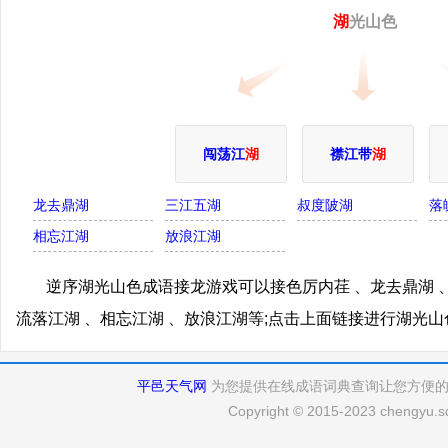
湖
光山色
闯荡江
湖
襟江带
湖
龙去鼎湖
三江五湖
叔度陂湖
落
相忘江湖
放浪江湖
逆序湖光山色成语接龙游戏可以接色厉内荏 、龙去鼎湖 、
流落江湖 、相忘江湖 、放浪江湖等;点击上面链接进行湖光
平邑天气网
为您提供在线成语词典查询让您方便
Copyright © 2015-2023 chengyu.sd