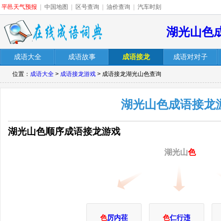
平邑天气预报
|
中国地图
|
区号查询
|
油价查询
|
汽车时刻
湖光山色
成语大全
成语故事
成语接龙
成语对对子
位置：
成语大全
>
成语接龙游戏
> 成语接龙湖光山色查询
湖光山色成语接龙
湖光山色顺序成语接龙游戏
湖光山
色
色
厉内荏
色
仁行违