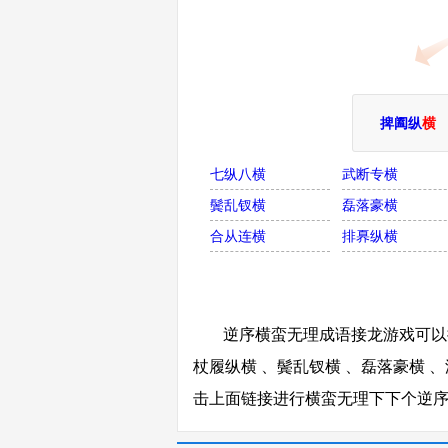
捭阖纵
横
七纵八横
武断专横
鬓乱钗横
磊落豪横
合从连横
排奡纵横
逆序横蛮无理成语接龙游戏可以接
杖履纵横 、鬓乱钗横 、磊落豪横 、
击上面链接进行横蛮无理下下个逆