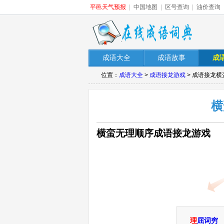
平邑天气预报
|
中国地图
|
区号查询
|
油价查询
成语大全
成语故事
成
位置：
成语大全
>
成语接龙游戏
> 成语接龙
横
横蛮无理顺序成语接龙游戏
理
屈词穷