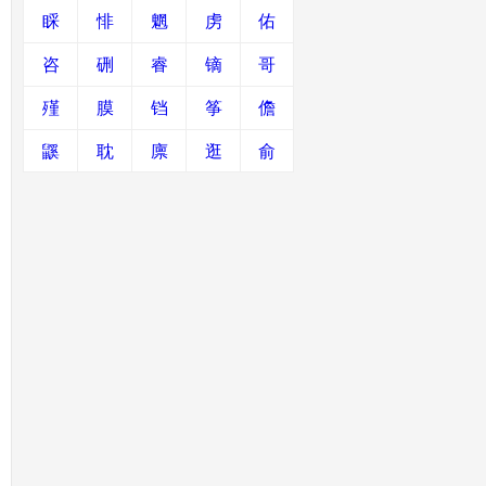
睬
悱
魍
虏
佑
咨
硎
睿
镝
哥
殣
膜
铛
筝
儋
鼷
耽
廪
逛
俞