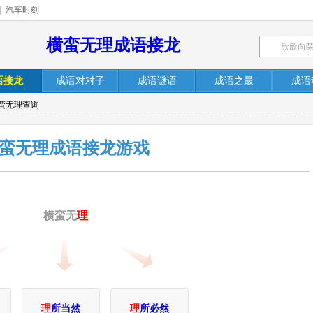
|
汽车时刻
横蛮无理成语接龙
语接龙
成语对对子
成语谜语
成语之最
成语
横蛮无理查询
蛮无理成语接龙游戏
横蛮无
理
理
所当然
理
所必然