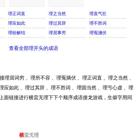
理正词直
理之当然
理直气壮
理应如此
理过其辞
理不胜词
理纷解结
理屈事穷
理冤擿伏
查看全部理开头的成语
理屈词穷 、理所不容 、理冤摘伏 、理正词直 、理之当然 、
理应如此 、理过其辞 、理不胜词 、理固当然 、理亏心虚 、理
点击上面链接进行横蛮无理下下个顺序成语接龙游戏，生僻字用同
横
蛮无理