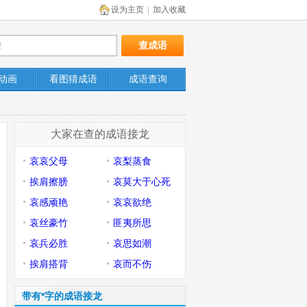
设为主页
加入收藏
|
动画
看图猜成语
成语查询
大家在查的成语接龙
哀哀父母
哀梨蒸食
挨肩擦膀
哀莫大于心死
哀感顽艳
哀哀欲绝
哀丝豪竹
匪夷所思
哀兵必胜
哀思如潮
挨肩搭背
哀而不伤
带有*字的成语接龙