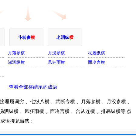
斗转参
横
老泪纵
横
月落参横
月没参横
杖履纵横
涕泗纵横
风狂雨横
面冷言横
查看全部横结尾的成语
理屈词穷 、七纵八横 、武断专横 、月落参横 、月没参横 、
涕泗纵横 、风狂雨横 、面冷言横 、合从连横 、排奡纵横等;点
序成语接龙游戏；