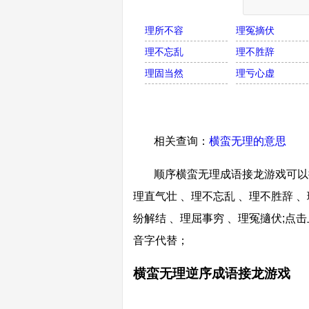
理所不容
理冤摘伏
理不忘乱
理不胜辞
理固当然
理亏心虚
相关查询：
横蛮无理的意思
顺序横蛮无理成语接龙游戏可以接
理直气壮 、理不忘乱 、理不胜辞 、
纷解结 、理屈事穷 、理冤擿伏;
音字代替；
横蛮无理逆序成语接龙游戏