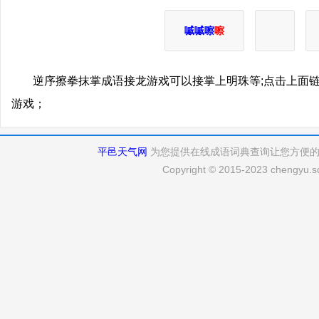
嘁嘁嚓
嚓
逆序擦拳抹掌成语接龙游戏可以接掌上明珠等;点击上面
游戏；
平邑天气网
为您提供在线成语词典查询让您方便
Copyright © 2015-2023 chengyu.sd