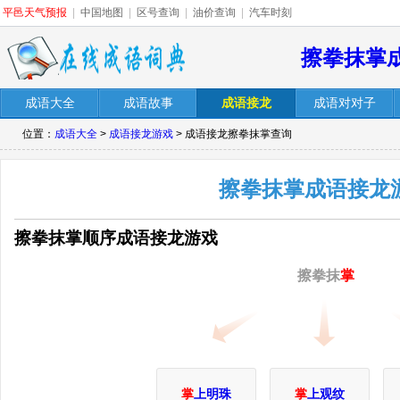
平邑天气预报
|
中国地图
|
区号查询
|
油价查询
|
汽车时刻
擦拳抹掌
成语大全
成语故事
成语接龙
成语对对子
位置：
成语大全
>
成语接龙游戏
> 成语接龙擦拳抹掌查询
擦拳抹掌成语接龙
擦拳抹掌顺序成语接龙游戏
擦拳抹
掌
掌
上明珠
掌
上观纹