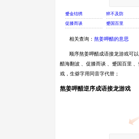
蹙金结绣
猝不及防
促膝而谈
蹙国百里
相关查询：
熬姜呷醋的意思
顺序熬姜呷醋成语接龙游戏可以接
醋海翻波 、促膝而谈 、蹙国百里 
戏，生僻字用同音字代替；
熬姜呷醋逆序成语接龙游戏