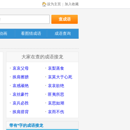
设为主页
加入收藏
|
动画
看图猜成语
成语查询
大家在查的成语接龙
哀哀父母
哀梨蒸食
挨肩擦膀
哀莫大于心死
哀感顽艳
哀哀欲绝
哀丝豪竹
匪夷所思
哀兵必胜
哀思如潮
挨肩搭背
哀而不伤
带有*字的成语接龙