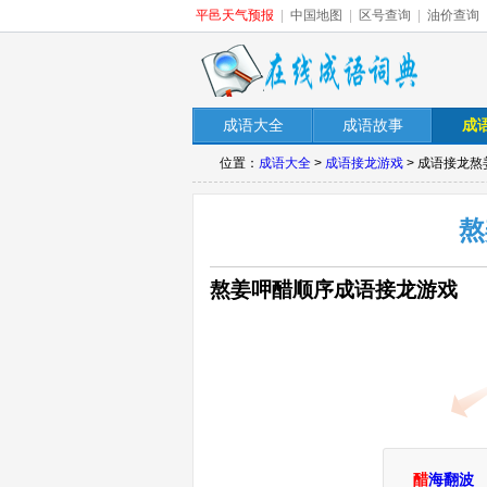
平邑天气预报
|
中国地图
|
区号查询
|
油价查询
成语大全
成语故事
成
位置：
成语大全
>
成语接龙游戏
> 成语接龙
熬
熬姜呷醋顺序成语接龙游戏
醋
海翻波