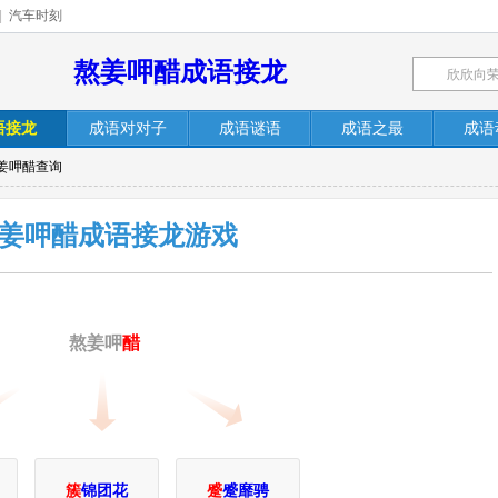
|
汽车时刻
熬姜呷醋成语接龙
语接龙
成语对对子
成语谜语
成语之最
成语
熬姜呷醋查询
姜呷醋成语接龙游戏
熬姜呷
醋
簇
锦团花
蹙
蹙靡骋