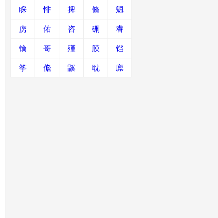
睬
悱
捭
脩
魍
虏
佑
咨
硎
睿
镝
哥
殣
膜
铛
筝
儋
鼷
耽
廪