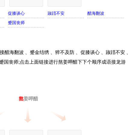
促膝谈心
踧踖不安
醋海翻波
蹙国丧师
醋海翻波 、蹙金结绣 、猝不及防 、促膝谈心 、踧踖不安 、
、蹙国丧师;点击上面链接进行熬姜呷醋下下个顺序成语接龙游
熬
姜呷醋