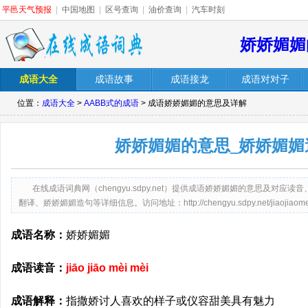
平邑天气预报
|
中国地图
|
区号查询
|
油价查询
|
汽车时刻
娇娇媚媚
成语大全
成语故事
成语接龙
成语对对子
位置：
成语大全
>
AABB式的成语
> 成语娇娇媚媚的意思及详解
娇娇媚媚的意思_娇娇媚媚
在线成语词典网（chengyu.sdpy.net）提供成语娇娇媚媚的意思及对
翻译、娇娇媚媚造句等详细信息。访问地址：http://chengyu.sdpy.net/jiaojiaomeim
成语名称：
娇娇媚媚
成语读音：
jiāo jiāo mèi mèi
成语解释：
指撒娇讨人喜欢的样子或仪容甜美具有魅力