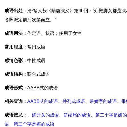
成语出处：
清·褚人获《隋唐演义》第40回：“众殿脚女都是
各照派定前后次第而立。”
成语用法：
作定语、状语；多用于女性
常用程度：
常用成语
感情色彩：
中性成语
成语结构：
联合式成语
成语形式：
AABB式的成语
相关查询：
AABB式的成语
、
并列式成语
、
带娇字的成语
、
带
成语接龙：
、
娇开头的成语
、
娇结尾的成语
、
第二个字是娇的
语
、
第三个字是媚的成语