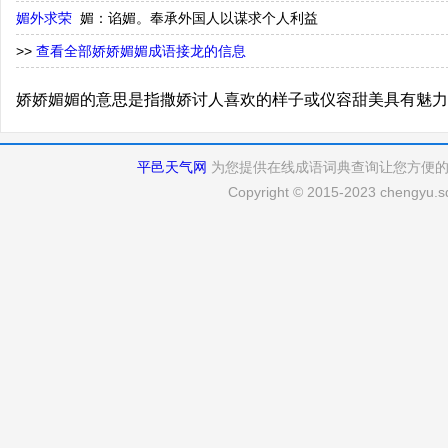
媚外求荣
媚：谄媚。奉承外国人以谋求个人利益
>>
查看全部娇娇媚媚成语接龙的信息
娇娇媚媚的意思是指撒娇讨人喜欢的样子或仪容甜美具有魅力
平邑天气网
为您提供在线成语词典查询让您方便
Copyright © 2015-2023 chengyu.sd