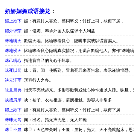
娇娇媚媚成语接龙
：
媚上欺下
媚：有意讨人喜欢。整词释义：讨好上司，欺侮下属．
媚外求荣
媚：谄媚。奉承外国人以谋求个人利益
昧地瞒天
欺骗天地。比喻昧着良心，隐瞒事实或以谎言骗人。
昧地谩天
比喻昧着良心隐瞒真实情况，用谎言欺骗他人。亦作“昧地瞒
昧己瞒心
指违背自己的良心干坏事。
昧死以闻
昧：冒。闻：使听到。冒着死罪来禀告您。表示谨慎惶恐。
袂云汗雨
形容行人之多。
昧旦晨兴
指天不亮就起来。多形容勤劳或忧心忡忡难以入睡。昧旦，
袂接肩摩
袂：袖子。衣袖相连，肩膀相触。形容人非常多
媚上欺下
媚：有意讨人喜欢。整词释义：讨好上司，欺侮下属．
昧昧无闻
闻：出名。指无声无息，无人知晓
昧旦丕显
昧旦：天色未亮时；丕显：显扬，光大。天不亮就起床，思