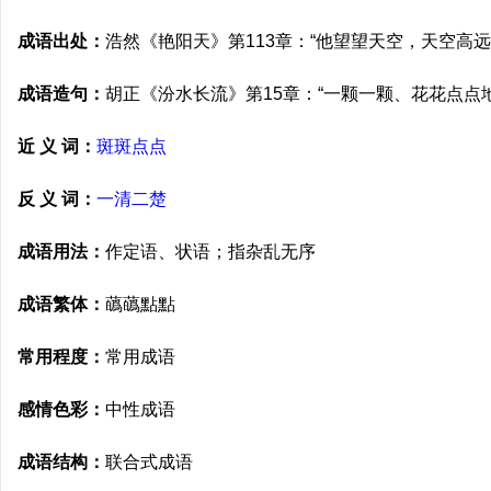
成语出处：
浩然《艳阳天》第113章：“他望望天空，天空高
成语造句：
胡正《汾水长流》第15章：“一颗一颗、花花点点
近 义 词：
斑斑点点
反 义 词：
一清二楚
成语用法：
作定语、状语；指杂乱无序
成语繁体：
蘤蘤點點
常用程度：
常用成语
感情色彩：
中性成语
成语结构：
联合式成语