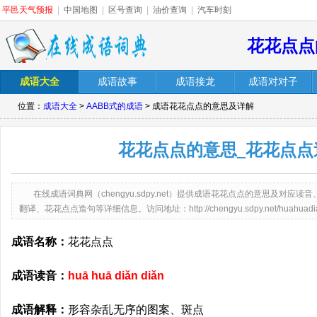
平邑天气预报
|
中国地图
|
区号查询
|
油价查询
|
汽车时刻
花花点点
成语大全
成语故事
成语接龙
成语对对子
位置：
成语大全
>
AABB式的成语
> 成语花花点点的意思及详解
花花点点的意思_花花点点
在线成语词典网（chengyu.sdpy.net）提供成语花花点点的意思及对
翻译、花花点点造句等详细信息。访问地址：http://chengyu.sdpy.net/huahuadian
成语名称：
花花点点
成语读音：
huā huā diǎn diǎn
成语解释：
形容杂乱无序的图案、斑点