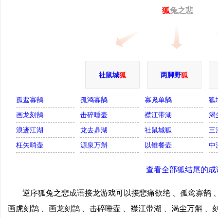
狐
兔之悲
社鼠城
狐
两脚野
狐
孤鸾寡鹄
孤鸿寡鹄
寡凫单鹄
狐
画龙刻鹄
击碎唾壶
襟江带湖
渴
浪迹江湖
龙去鼎湖
社鼠城狐
三
枉矢哨壶
源泉万斛
以锥餐壶
中
查看全部狐结尾的成
逆序狐兔之悲成语接龙游戏可以接悲痛欲绝 、孤鸾寡鹄 、
画虎刻鹄 、画龙刻鹄 、击碎唾壶 、襟江带湖 、渴尘万斛 、