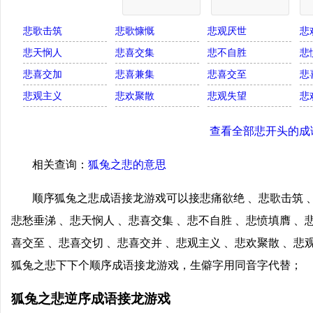
悲歌击筑
悲歌慷慨
悲观厌世
悲
悲天悯人
悲喜交集
悲不自胜
悲
悲喜交加
悲喜兼集
悲喜交至
悲
悲观主义
悲欢聚散
悲观失望
悲
查看全部悲开头的成
相关查询：
狐兔之悲的意思
顺序狐兔之悲成语接龙游戏可以接悲痛欲绝 、悲歌击筑 、
悲愁垂涕 、悲天悯人 、悲喜交集 、悲不自胜 、悲愤填膺 、
喜交至 、悲喜交切 、悲喜交并 、悲观主义 、悲欢聚散 、悲
狐兔之悲下下个顺序成语接龙游戏，生僻字用同音字代替；
狐兔之悲逆序成语接龙游戏