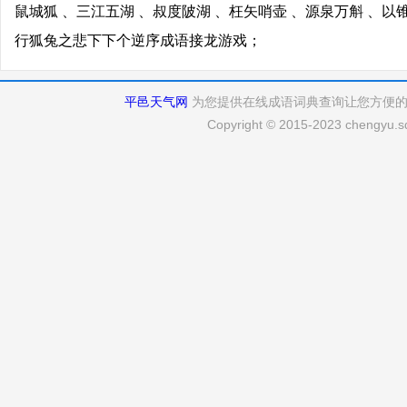
鼠城狐 、三江五湖 、叔度陂湖 、枉矢哨壶 、源泉万斛 、以
行狐兔之悲下下个逆序成语接龙游戏；
平邑天气网
为您提供在线成语词典查询让您方便
Copyright © 2015-2023 chengyu.sd