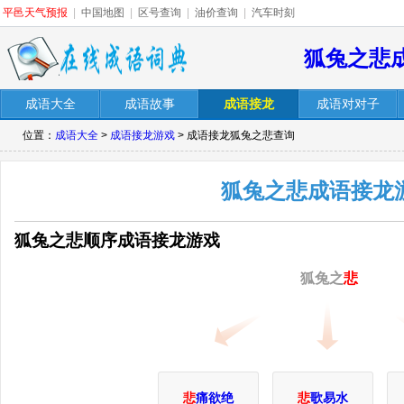
平邑天气预报
|
中国地图
|
区号查询
|
油价查询
|
汽车时刻
狐兔之悲
成语大全
成语故事
成语接龙
成语对对子
位置：
成语大全
>
成语接龙游戏
> 成语接龙狐兔之悲查询
狐兔之悲成语接龙
狐兔之悲顺序成语接龙游戏
狐兔之
悲
悲
痛欲绝
悲
歌易水