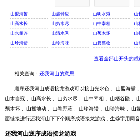
山盟海誓
山崩钟应
山明水秀
山
山高水长
山穷水尽
山中宰相
山
山水相连
山清水秀
山颓木坏
山
山珍海错
山珍海味
山复整妆
山
查看全部山开头的成
相关查询：
还我河山的意思
顺序还我河山成语接龙游戏可以接山光水色 、山盟海誓 、
山木自寇 、山高水长 、山穷水尽 、山中宰相 、山栖谷隐 、
颓木坏 、山摇地动 、山肴野蔌 、山珍海错 、山珍海味 、山
面链接进行还我河山下下个顺序成语接龙游戏，生僻字用同音
还我河山逆序成语接龙游戏