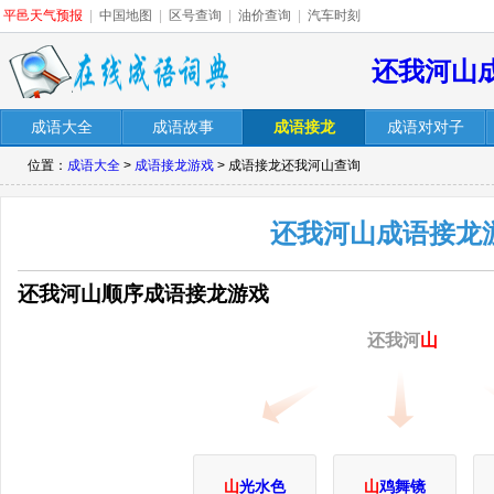
平邑天气预报
|
中国地图
|
区号查询
|
油价查询
|
汽车时刻
还我河山
成语大全
成语故事
成语接龙
成语对对子
位置：
成语大全
>
成语接龙游戏
> 成语接龙还我河山查询
还我河山成语接龙
还我河山顺序成语接龙游戏
还我河
山
山
光水色
山
鸡舞镜