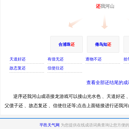
还
我河山
合浦珠
还
倦鸟知
还
天道好还
有借无还
逐物不还
拾
故态复还
信使往还
查看全部还结尾的成
逆序还我河山成语接龙游戏可以接山光水色 、天道好还 、
父债子还 、故态复还 、信使往还等;点击上面链接进行还我
平邑天气网
为您提供在线成语词典查询让您方便