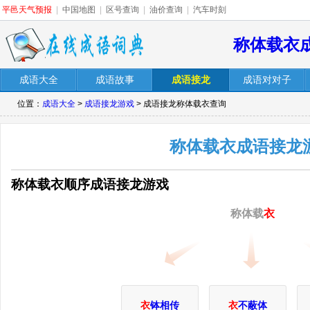
平邑天气预报
|
中国地图
|
区号查询
|
油价查询
|
汽车时刻
称体载衣
成语大全
成语故事
成语接龙
成语对对子
位置：
成语大全
>
成语接龙游戏
> 成语接龙称体载衣查询
称体载衣成语接龙
称体载衣顺序成语接龙游戏
称体载
衣
衣
钵相传
衣
不蔽体