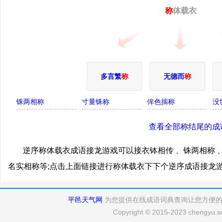
称
体载衣
多言繁
称
无德而
称
铢两相称
寸量铢称
侔色揣称
没
查看全部称结尾的成
逆序称体载衣成语接龙游戏可以接衣钵相传 、铢两相称 、
名实相称等;点击上面链接进行称体载衣下下个逆序成语接龙
平邑天气网
为您提供在线成语词典查询让您方便
Copyright © 2015-2023 chengyu.sd