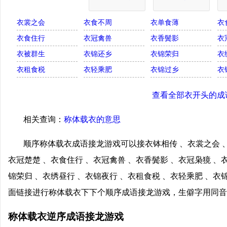
衣裳之会
衣食不周
衣单食薄
衣
衣食住行
衣冠禽兽
衣香鬓影
衣
衣被群生
衣锦还乡
衣锦荣归
衣
衣租食税
衣轻乘肥
衣锦过乡
衣
查看全部衣开头的成
相关查询：
称体载衣的意思
顺序称体载衣成语接龙游戏可以接衣钵相传 、衣裳之会 、
衣冠楚楚 、衣食住行 、衣冠禽兽 、衣香鬓影 、衣冠枭獍 、
锦荣归 、衣绣昼行 、衣锦夜行 、衣租食税 、衣轻乘肥 、衣
面链接进行称体载衣下下个顺序成语接龙游戏，生僻字用同音
称体载衣逆序成语接龙游戏