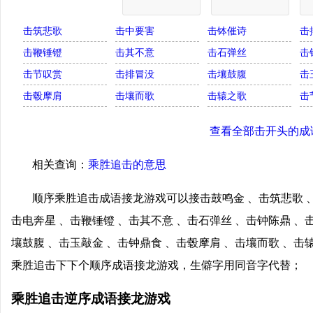
击筑悲歌
击中要害
击钵催诗
击
击鞭锤镫
击其不意
击石弹丝
击
击节叹赏
击排冒没
击壤鼓腹
击
击毂摩肩
击壤而歌
击辕之歌
击
查看全部击开头的成
相关查询：
乘胜追击的意思
顺序乘胜追击成语接龙游戏可以接击鼓鸣金 、击筑悲歌 、
击电奔星 、击鞭锤镫 、击其不意 、击石弹丝 、击钟陈鼎 、
壤鼓腹 、击玉敲金 、击钟鼎食 、击毂摩肩 、击壤而歌 、击
乘胜追击下下个顺序成语接龙游戏，生僻字用同音字代替；
乘胜追击逆序成语接龙游戏