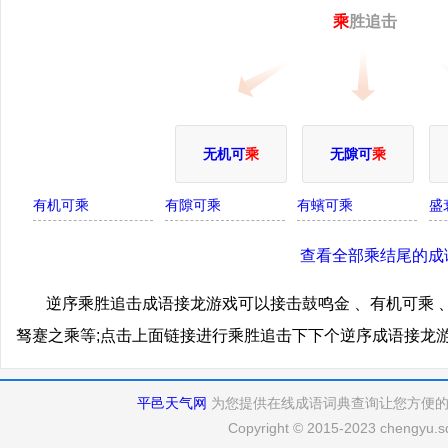
乘
胜追击
无机可
乘
无隙可
乘
有机可乘
有隙可乘
有蠙可乘
盛
查看全部乘结尾的成
逆序乘胜追击成语接龙游戏可以接击鼓鸣金 、有机可乘 、
驽蹇之乘等;点击上面链接进行乘胜追击下下个逆序成语接龙
平邑天气网
为您提供在线成语词典查询让您方便
Copyright © 2015-2023 chengyu.sd