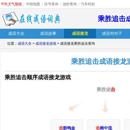
平邑天气预报
|
中国地图
|
区号查询
|
油价查询
|
汽车时刻
乘胜追击
成语大全
成语故事
成语接龙
成语对对子
位置：
成语大全
>
成语接龙游戏
> 成语接龙乘胜追击查询
乘胜追击成语接龙
乘胜追击顺序成语接龙游戏
乘胜追
击
击
鼓鸣金
击
楫中流