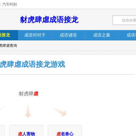
|
汽车时刻
豺虎肆虐成语接龙
语接龙
成语对对子
成语谜语
成语之最
成语
豺虎肆虐查询
虎肆虐成语接龙游戏
豺虎肆
虐
虐
人害物
虐
老兽心