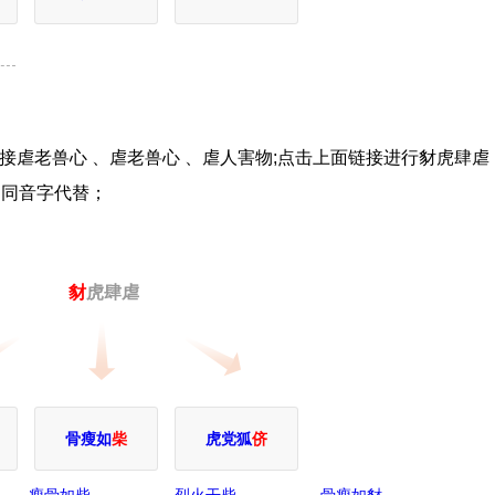
接虐老兽心 、虐老兽心 、虐人害物;点击上面链接进行豺虎肆虐
用同音字代替；
豺
虎肆虐
骨瘦如
柴
虎党狐
侪