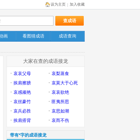
设为主页
加入收藏
|
动画
看图猜成语
成语查询
大家在查的成语接龙
哀哀父母
哀梨蒸食
挨肩擦膀
哀莫大于心死
哀感顽艳
哀哀欲绝
哀丝豪竹
匪夷所思
哀兵必胜
哀思如潮
挨肩搭背
哀而不伤
带有*字的成语接龙