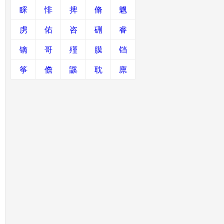
睬
悱
捭
脩
魍
虏
佑
咨
硎
睿
镝
哥
殣
膜
铛
筝
儋
鼷
耽
廪