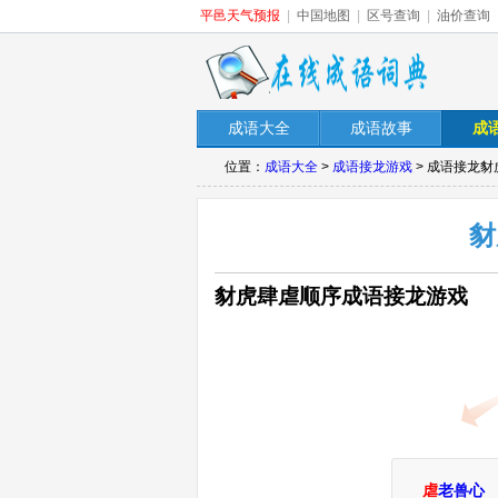
平邑天气预报
|
中国地图
|
区号查询
|
油价查询
成语大全
成语故事
成
位置：
成语大全
>
成语接龙游戏
> 成语接龙
豺
豺虎肆虐顺序成语接龙游戏
虐
老兽心