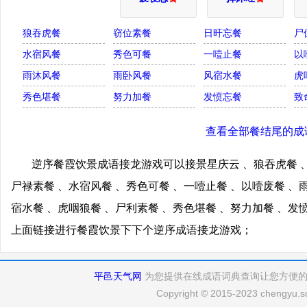
狼吞虎餐
窃位素餐
日旰忘餐
尸
水宿风餐
秀色可餐
一噎止餐
以
雨沐风餐
雨卧风餐
风宿水餐
虎
秀色堪餐
努力加餐
发愤忘餐
致
查看全部餐结尾的成
逆序餐霞饮景成语接龙游戏可以接景星庆云 、狼吞虎餐 、
尸禄素餐 、水宿风餐 、秀色可餐 、一噎止餐 、以噎废餐 、
宿水餐 、虎咽狼餐 、尸利素餐 、秀色堪餐 、努力加餐 、发
上面链接进行餐霞饮景下下个逆序成语接龙游戏；
平邑天气网
为您提供在线成语词典查询让您方便
Copyright © 2015-2023 chengyu.sd