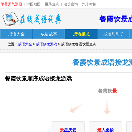
平邑天气预报
|
中国地图
|
区号查询
|
油价查询
|
汽车时刻
餐霞饮景
成语大全
成语故事
成语接龙
成语对对子
位置：
成语大全
>
成语接龙游戏
> 成语接龙餐霞饮景查询
餐霞饮景成语接龙
餐霞饮景顺序成语接龙游戏
餐霞饮
景
景
星庆云
景
入桑榆