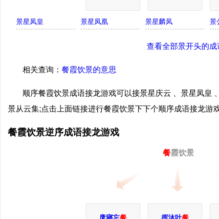
景星凤皇
景星凤凰
景星麟凤
景
查看全部景开头的成
相关查询：
餐霞饮景的意思
顺序餐霞饮景成语接龙游戏可以接景星庆云 、景星凤皇 、
景从云集;点击上面链接进行餐霞饮景下下个顺序成语接龙游
餐霞饮景逆序成语接龙游戏
餐
霞饮景
废寝忘
餐
挥沐吐
餐