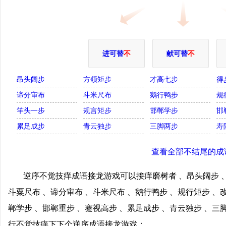
进可替
不
献可替
不
昂头阔步
方领矩步
才高七步
得
谛分审布
斗米尺布
鹅行鸭步
规
竿头一步
规言矩步
邯郸学步
邯
累足成步
青云独步
三脚两步
寿
查看全部不结尾的成
逆序不觉技痒成语接龙游戏可以接痒磨树者 、昂头阔步 、
斗粟尺布 、谛分审布 、斗米尺布 、鹅行鸭步 、规行矩步 、
郸学步 、邯郸重步 、蹇视高步 、累足成步 、青云独步 、三
行不觉技痒下下个逆序成语接龙游戏；