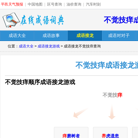
平邑天气预报
|
中国地图
|
区号查询
|
油价查询
|
汽车时刻
不觉技痒
成语大全
成语故事
成语接龙
成语对对子
位置：
成语大全
>
成语接龙游戏
> 成语接龙不觉技痒查询
不觉技痒成语接龙
不觉技痒顺序成语接龙游戏
不觉技
痒
痒
磨树者
养
虎遗患