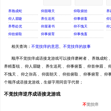
养虺成蛇
仰面唾天
仰取俯拾
养
仰人眉睫
养生送死
仰事俯畜
仰
养尊处优
仰屋著书
仰不愧天
仰
仰拾俯取
仰事俯育
仰事俛畜
相关查询：
不觉技痒的意思
、
不觉技痒的故事
顺序不觉技痒成语接龙游戏可以接痒磨树者 、养虺成蛇 、
养精畜锐 、仰人眉睫 、养生送死 、仰事俯畜 、仰首伸眉 、
不愧天 、仰之弥高 、仰面朝天 、仰拾俯取 、仰事俯育 、
个顺序成语接龙游戏，生僻字用同音字代替；
不觉技痒逆序成语接龙游戏
不
觉技痒