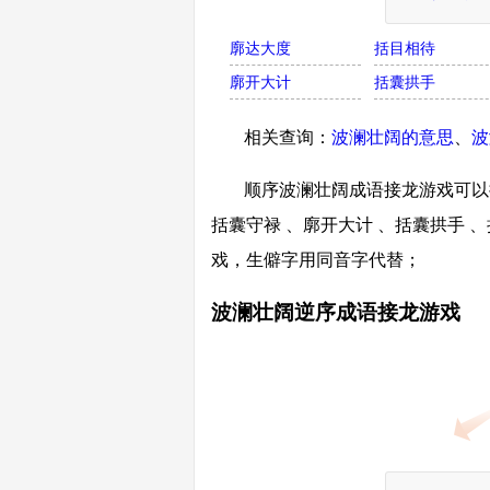
廓达大度
括目相待
廓开大计
括囊拱手
相关查询：
波澜壮阔的意思
、
波
顺序波澜壮阔成语接龙游戏可以接
括囊守禄 、廓开大计 、括囊拱手 
戏，生僻字用同音字代替；
波澜壮阔逆序成语接龙游戏