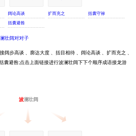
阔论高谈
扩而充之
括囊守禄
括囊避咎
澜壮阔对对子
阔步高谈 、廓达大度 、括目相待 、阔论高谈 、扩而充之 、
、括囊避咎;点击上面链接进行波澜壮阔下下个顺序成语接龙游
波
澜壮阔