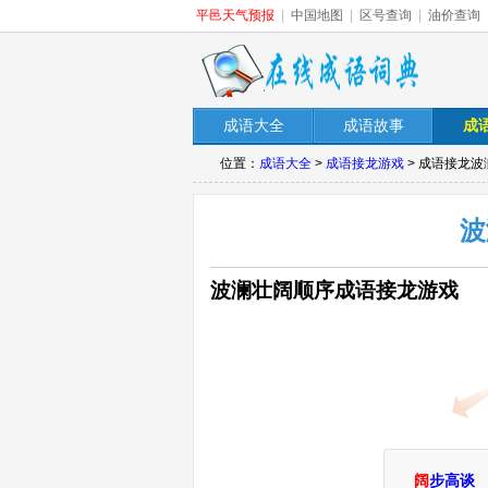
平邑天气预报
|
中国地图
|
区号查询
|
油价查询
成语大全
成语故事
成
位置：
成语大全
>
成语接龙游戏
> 成语接龙
波
波澜壮阔顺序成语接龙游戏
阔
步高谈