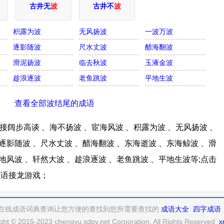
古井无
波
古井不
波
积露为波
无风扬波
一波万波
逐影随波
尺水丈波
醋海翻波
滑泥扬波
临去秋波
玉液金波
趁浪逐波
老鱼跳波
平地生波
查看全部波结尾的成语
阔步高谈 、海不扬波 、宦海风波 、积露为波 、无风扬波 、
逐影随波 、尺水丈波 、醋海翻波 、东海逝波 、东海鲸波 、滑
地风波 、轩然大波 、趁浪逐波 、老鱼跳波 、平地生波等;点击
成语接龙游戏；
在线成语词典查询让您方便的查找到您所需要查找的
成语大全
四字成语
ght © 2015-2023 chengyu.sdpy.net Corporation, All Rights Reserved
x