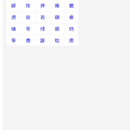
睬
悱
捭
脩
魍
虏
佑
咨
硎
睿
镝
哥
殣
膜
铛
筝
儋
鼷
耽
廪