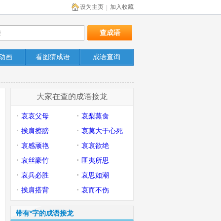
设为主页
加入收藏
|
动画
看图猜成语
成语查询
大家在查的成语接龙
哀哀父母
哀梨蒸食
挨肩擦膀
哀莫大于心死
哀感顽艳
哀哀欲绝
哀丝豪竹
匪夷所思
哀兵必胜
哀思如潮
挨肩搭背
哀而不伤
带有*字的成语接龙