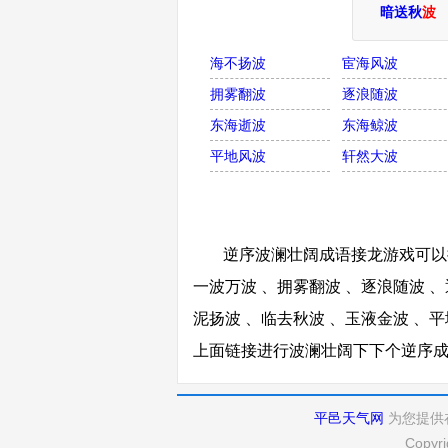
暗送秋
波
海不扬波
宦海风波
拥雾翻波
逐浪随波
东海逝波
东海鲸波
平地风波
轩然大波
逆序波澜壮阔成语接龙游戏可以接
一波万波 、拥雾翻波 、逐浪随波 、
泥扬波 、临去秋波 、玉液金波 、平
上面链接进行波澜壮阔下下个逆序
平邑天气网
为您提供
Copyri