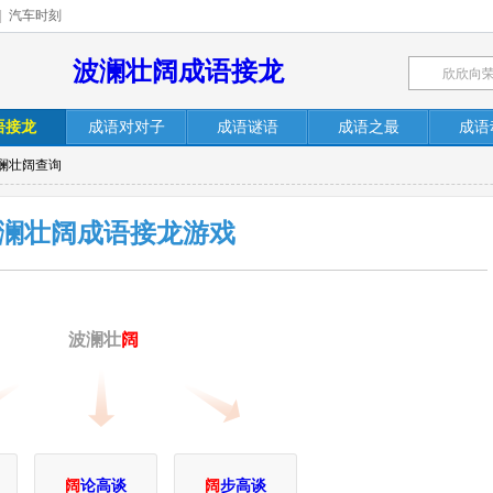
|
汽车时刻
波澜壮阔成语接龙
语接龙
成语对对子
成语谜语
成语之最
成语
波澜壮阔查询
澜壮阔成语接龙游戏
波澜壮
阔
阔
论高谈
阔
步高谈