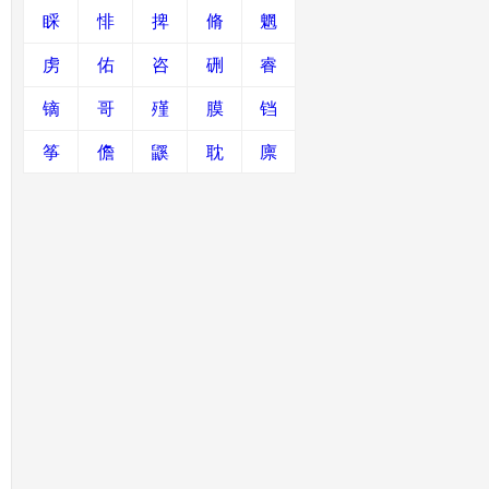
睬
悱
捭
脩
魍
虏
佑
咨
硎
睿
镝
哥
殣
膜
铛
筝
儋
鼷
耽
廪