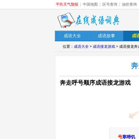
平邑天气预报
|
中国地图
|
区号查询
|
油价查询
成语大全
成语故事
成
位置：
成语大全
>
成语接龙游戏
> 成语接龙
奔
奔走呼号顺序成语接龙游戏
号
寒啼饥