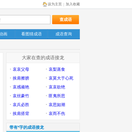
设为主页
加入收藏
|
动画
看图猜成语
成语查询
大家在查的成语接龙
哀哀父母
哀梨蒸食
挨肩擦膀
哀莫大于心死
哀感顽艳
哀哀欲绝
哀丝豪竹
匪夷所思
哀兵必胜
哀思如潮
挨肩搭背
哀而不伤
带有*字的成语接龙