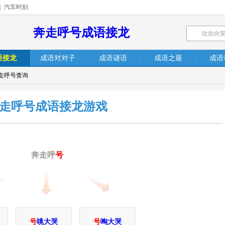
|
汽车时刻
奔走呼号成语接龙
语接龙
成语对对子
成语谜语
成语之最
成语
奔走呼号查询
走呼号成语接龙游戏
奔走呼
号
号
咷大哭
号
啕大哭