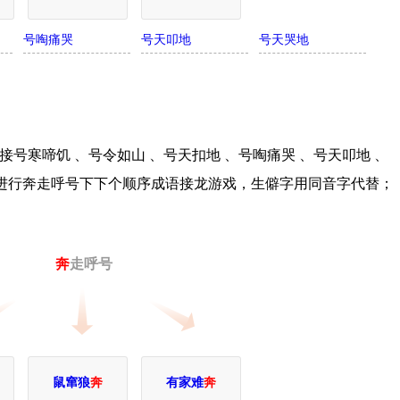
号啕痛哭
号天叩地
号天哭地
号寒啼饥 、号令如山 、号天扣地 、号啕痛哭 、号天叩地 、
接进行奔走呼号下下个顺序成语接龙游戏，生僻字用同音字代替；
奔
走呼号
鼠窜狼
奔
有家难
奔