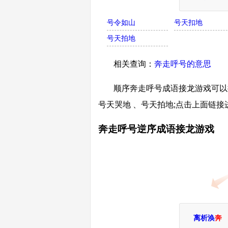
号令如山
号天扣地
号天拍地
相关查询：
奔走呼号的意思
顺序奔走呼号成语接龙游戏可以接
号天哭地 、号天拍地;点击上面链
奔走呼号逆序成语接龙游戏
离析涣
奔