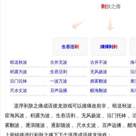
剥
肤之痛
生吞活
剥
熚熚剥
剥
暗送秋波
古井无波
古井不波
海
积露为波
生吞活剥
无风扬波
沿
沿门讬钵
一波万波
拥雾翻波
逐
尺水丈波
丑声远播
醋海翻波
东
逆序剥肤之痛成语接龙游戏可以接痛改前非 、暗送秋波 、
宦海风波 、积露为波 、生吞活剥 、无风扬波 、沿门托钵 、
雾翻波 、逐浪随波 、逐影随波 、尺水丈波 、丑声远播 、醋
上面链接进行剥肤之痛下下个逆序成语接龙游戏；