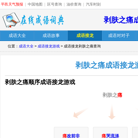
平邑天气预报
|
中国地图
|
区号查询
|
油价查询
|
汽车时刻
剥肤之痛
成语大全
成语故事
成语接龙
成语对对子
位置：
成语大全
>
成语接龙游戏
> 成语接龙剥肤之痛查询
剥肤之痛成语接龙
剥肤之痛顺序成语接龙游戏
剥肤之
痛
痛
改前非
痛
哭流涕