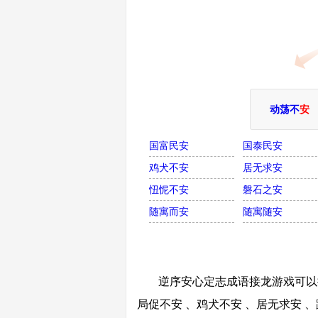
动荡不
安
国富民安
国泰民安
鸡犬不安
居无求安
忸怩不安
磐石之安
随寓而安
随寓随安
逆序安心定志成语接龙游戏可以接
局促不安 、鸡犬不安 、居无求安 、