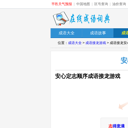
平邑天气预报
|
中国地图
|
区号查询
|
油价查询
成语大全
成语故事
成
位置：
成语大全
>
成语接龙游戏
> 成语接龙
安
安心定志顺序成语接龙游戏
志
得意满