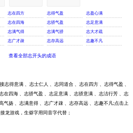
志在四方
志得气盈
志盈心满
志在四海
志骄气盈
志足意满
志满气得
志满气骄
志大才疏
志广才疎
志存高远
志趣不凡
查看全部志开头的成语
志得意满 、志士仁人 、志同道合 、志在四方 、志得气盈 、
志在四海 、志骄气盈 、志足意满 、志骄意满 、志洁行芳 、志
高气扬 、志满意得 、志广才疎 、志存高远 、志趣不凡;点击上
语接龙游戏，生僻字用同音字代替；