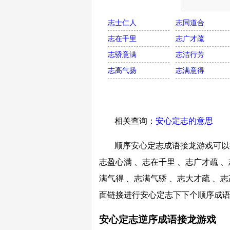
志士仁人
志同道合
志在千里
志广才疏
志骄意满
志洁行芳
志高气扬
志满意得
相关查询：
安心定志的意思
顺序安心定志成语接龙游戏可以接
志盈心满 、志在千里 、志广才疏 、
满气得 、志满气骄 、志大才疏 、志
面链接进行安心定志下下个顺序成
安心定志逆序成语接龙游戏