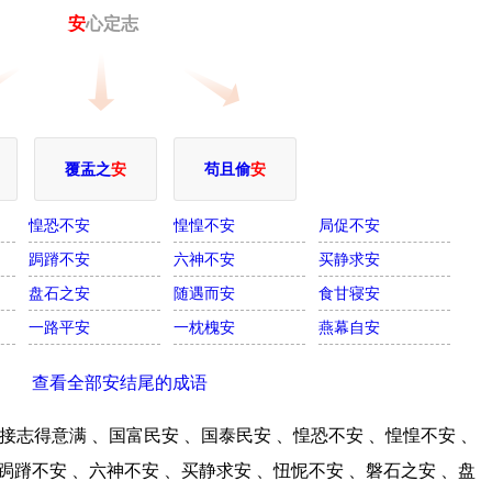
安
心定志
覆盂之
安
苟且偷
安
惶恐不安
惶惶不安
局促不安
跼蹐不安
六神不安
买静求安
盘石之安
随遇而安
食甘寝安
一路平安
一枕槐安
燕幕自安
查看全部安结尾的成语
志得意满 、国富民安 、国泰民安 、惶恐不安 、惶惶不安 、
跼蹐不安 、六神不安 、买静求安 、忸怩不安 、磐石之安 、盘