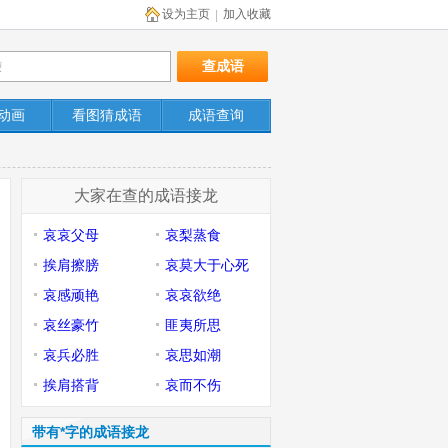
设为主页
加入收藏
|
动画
看图猜成语
成语查询
大家在查的成语接龙
哀哀父母
哀梨蒸食
挨肩擦膀
哀莫大于心死
哀感顽艳
哀哀欲绝
哀丝豪竹
匪夷所思
哀兵必胜
哀思如潮
挨肩搭背
哀而不伤
带有*字的成语接龙