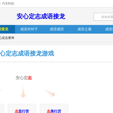
|
汽车时刻
安心定志成语接龙
语接龙
成语对对子
成语谜语
成语之最
成语
安心定志查询
心定志成语接龙游戏
安心定
志
志
坚行苦
志
美行厉