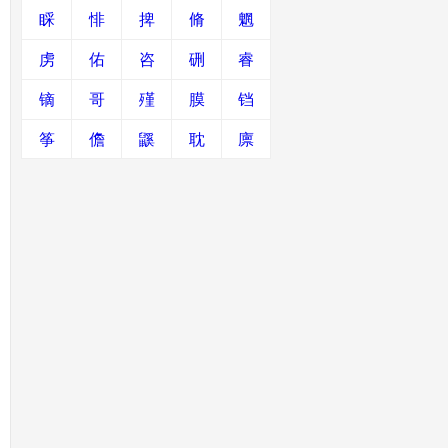
睬
悱
捭
脩
魍
虏
佑
咨
硎
睿
镝
哥
殣
膜
铛
筝
儋
鼷
耽
廪