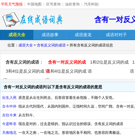
平邑天气预报
|
中国地图
|
区号查询
|
油价查询
|
汽车时刻
含有一对反
成语大全
成语故事
成语接龙
成语对对子
位置：
成语大全
>
含有反义词的成语
> 所有含有反义词的成语信息
含有反义词的成语
：
含有一对反义词的成
1和2位是反义词的成
3和4位是反义词的成
语
1和4位是反义词的成
语
语
语
语
含有一对反义词的成语列
以下是含有反义词的成语的意思
表
出生入死
原意是从出生到死去。后形容冒着生命危险，不顾个人安危。
古今中外
指从古代到现代，从国内到国外。泛指时间久远，空间广阔。含有一对反
古往今来
从古到今。
今是昨非
现在是对的，过去是错的。指认识过去的错误。含有反义词的成语
天南地北
一在天之南，一在地之北。形容地区各不相同。也形容距离极远。